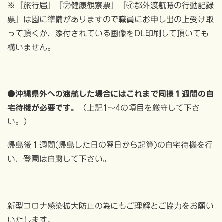
※『旅行届』『㋐健康観察票』『㋑郡外渡航時の行動記録
票』は園に準備がありますので職員にお申し出の上受け取
って頂くか、添付されている画像をDL印刷して頂いても
構いません。
●沖縄県外への渡航した場合にはこれまで同様１週間の自
宅待機が必要です。
（上記1～4の項目を厳守して下さ
い。）
帰島後１週間(帰島した日の翌日から起算)の自宅待機を行
い、登園は自粛して下さい。
新型コロナ感染拡大防止の為にもご理解とご協力をお願い
いたします。