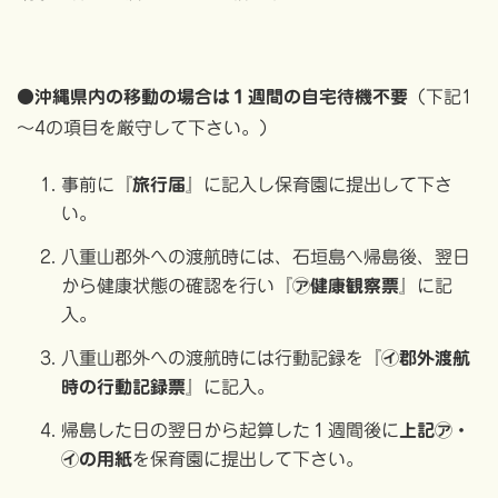
●沖縄県内の移動の場合は１週間の自宅待機不要
（下記1
～4の項目を厳守して下さい。）
事前に
『旅行届』
に記入し保育園に提出して下さ
い。
八重山郡外への渡航時には、石垣島へ帰島後、翌日
から健康状態の確認を行い
『㋐健康観察票』
に記
入。
八重山郡外への渡航時には行動記録を
『㋑郡外渡航
時の行動記録票』
に記入。
帰島した日の翌日から起算した１週間後に
上記㋐・
㋑の用紙
を保育園に提出して下さい。